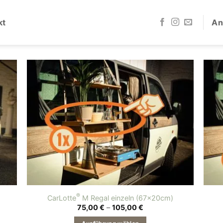
kt
An
®
CarLotte
M Regal einzeln (67x20cm)
Preisspanne:
75,00
€
–
105,00
€
75,00 €
bis