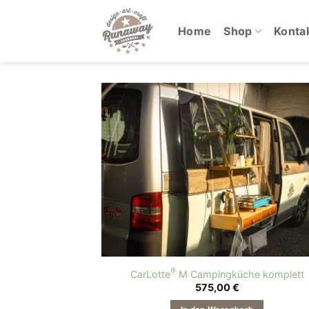
Zum
Inhalt
Home
Shop
Konta
springen
®
CarLotte
M Campingküche komplett
575,00
€