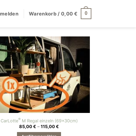
melden
Warenkorb /
0,00
€
0
®
CarLotte
M Regal einzeln (69x30cm)
Preisspanne:
85,00
€
–
115,00
€
85,00 €
bis