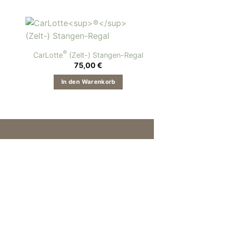
®
CarLotte
(Zelt-) Stangen-Regal
isspanne:
75,00
€
9,00 €
In den Warenkorb
5,00 €