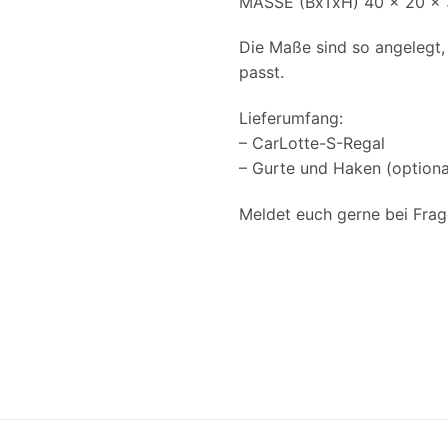
MASSE (BxTxH) 40 x 20 x
Die Maße sind so angelegt,
passt.
Lieferumfang:
– CarLotte-S-Regal
– Gurte und Haken (optiona
Meldet euch gerne bei Fra