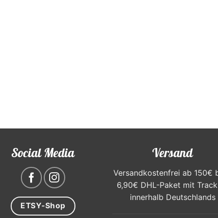
gewählt
gewählt
werden
werden
Social Media
Versand
Versandkostenfrei ab 150€ 
6,90€ DHL-Paket mit Track
innerhalb Deutschlands
ETSY-Shop