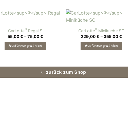
®
®
CarLotte
Regal S
CarLotte
Miniküche SC
Preisspanne:
Pre
55,00
€
–
75,00
€
229,00
€
–
355,00
€
55,00 €
22
bis
bis
Ausführung wählen
Ausführung wählen
75,00 €
35
Dieses
Dieses
Produkt
Produkt
weist
weist
zurück zum Shop
mehrere
mehrere
Varianten
Varianten
auf.
auf.
Die
Die
Optionen
Optionen
können
können
auf
auf
der
der
Produktseite
Produktseite