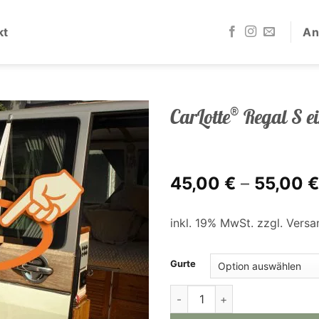
kt
An
®
CarLotte
Regal S e
45,00
€
–
55,00
€
inkl. 19% MwSt. zzgl. Versa
Gurte
CarLotte® Regal S einzeln 