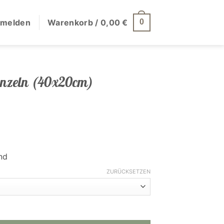
melden
Warenkorb /
0,00
€
0
inzeln (40x20cm)
Preisspanne:
45,00 €
bis
nd
55,00 €
ZURÜCKSETZEN
(40x20cm) Menge