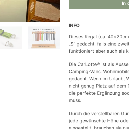
In
INFO
Dieses Regal (ca. 40x20cm
„S“ gedacht, falls eine zw
funktioniert aber auch als k
Die CarLotte® ist als Auss
Camping-Vans, Wohnmobile
gedacht. Wenn im Urlaub, 
nicht genug Platz auf dem C
die perfekte Ergänzung so
muss.
Durch die verstellbaren Gur
jede gewünschte Höhe oder
eingestellt, brauchen sie n