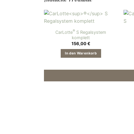
®
CarLotte
S Regalsystem
komplett
156,00
€
In den Warenkorb